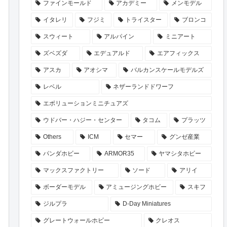
ファインモールド
アカデミー
メンモデル
イタレリ
フジミ
トライスター
ブロンコ
スウィート
アルパイン
ミニアート
ズベズダ
エデュアルド
エアフィックス
アスカ
アオシマ
バルカンスケールモデルズ
レベル
ネザーランドドワーフ
エボリューションミニチュアズ
ウドバー・ハジー・センター
タコム
プラッツ
Others
ICM
セマー
グンゼ産業
パンダホビー
ARMOR35
ヤマシタホビー
マックスファクトリー
ソード
アリイ
ボーダーモデル
アミュージングホビー
スキフ
ジルプラ
D-Day Miniatures
グレートウォールホビー
クレオス