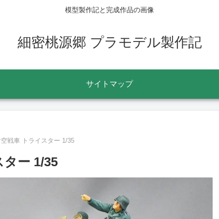
模型製作記と完成作品の画像
細密桃源郷 プラモデル製作記
サイトマップ
)対空戦車 トライスター 1/35
ター 1/35