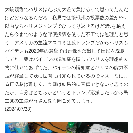
大統領選でハリスはたぶん大差で負けるって思ってたんだ
けどどうなるんだろ。私見では接戦州の投票数の差が5%
以内ならハリスジャンプでひっくり返せるけど5%を越え
たら今までのような郵便投票を使った不正では無理だと思
う。アメリカの主流マスコミは反トランプだからハリスも
バイデンも2020年の選挙では虚像を演出して国民を洗脳
してた。要はバイデンの認知症を隠してハリスを理想的人
物に仕立てあげてた。バイデンの認知症とハリスの能力不
足が露呈して既に世間には知られているのでマスコミによ
る再洗脳は難しく、今回は効果的に宣伝できないと思うの
だが。自分はどちらかというとトランプ応援したいから民
主党の主張がうさん臭く聞こえてしまう。
(2024/07/28)