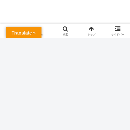
Translate »
メニュー
ホーム
検索
トップ
サイドバー
AFV アメリカ
トランペッター
tkb02231@gmail.com
関連記事
ビッグフット M923A1 アメリカ
AFV アメリカ
軍 軍用貨物トラック イタレリ
1/35