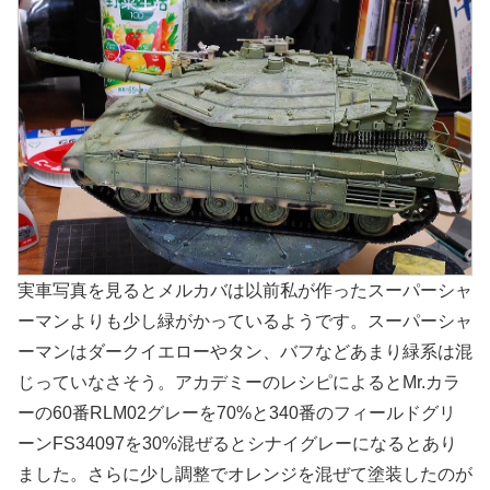
実車写真を見るとメルカバは以前私が作ったスーパーシャ
ーマンよりも少し緑がかっているようです。スーパーシャ
ーマンはダークイエローやタン、バフなどあまり緑系は混
じっていなさそう。アカデミーのレシピによるとMr.カラ
ーの60番RLM02グレーを70%と340番のフィールドグリ
ーンFS34097を30%混ぜるとシナイグレーになるとあり
ました。さらに少し調整でオレンジを混ぜて塗装したのが