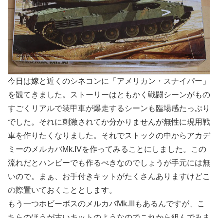
今日は嫁と近くのシネコンに「アメリカン・スナイパー」
を観てきました。ストーリーはともかく戦闘シーンがもの
すごくリアルで装甲車が爆走するシーンも臨場感たっぷり
でした。それに刺激されてか分かりませんが無性に現用戦
車を作りたくなりました。それでストックの中からアカデ
ミーのメルカバMk.IVを作ってみることにしました。この
流れだとハンビーでも作るべきなのでしょうが手元には無
いので。まぁ、お手付きキットがたくさんありますけどこ
の際置いておくこととします。
もう一つホビーボスのメルカバMk.IIIもあるんですが、こ
ちらのほうが古いキットのようなのでこれから組んでみま