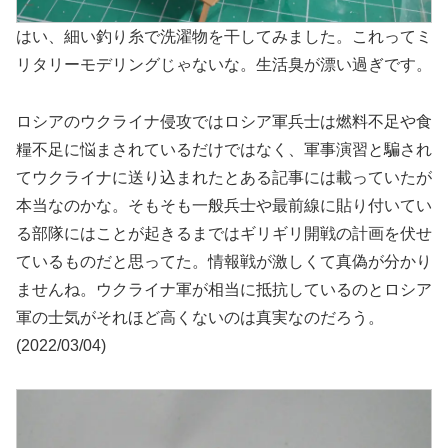
はい、細い釣り糸で洗濯物を干してみました。これってミ
リタリーモデリングじゃないな。生活臭が漂い過ぎです。
ロシアのウクライナ侵攻ではロシア軍兵士は燃料不足や食
糧不足に悩まされているだけではなく、軍事演習と騙され
てウクライナに送り込まれたとある記事には載っていたが
本当なのかな。そもそも一般兵士や最前線に貼り付いてい
る部隊にはことが起きるまではギリギリ開戦の計画を伏せ
ているものだと思ってた。情報戦が激しくて真偽が分かり
ませんね。ウクライナ軍が相当に抵抗しているのとロシア
軍の士気がそれほど高くないのは真実なのだろう。
(2022/03/04)