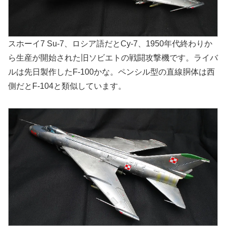
スホーイ7 Su-7、ロシア語だとCy-7、1950年代終わりか
ら生産が開始された旧ソビエトの戦闘攻撃機です。ライバ
ルは先日製作したF-100かな。ペンシル型の直線胴体は西
側だとF-104と類似しています。