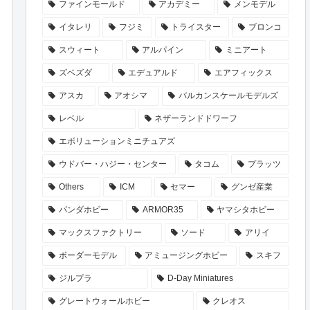
ファインモールド
アカデミー
メンモデル
イタレリ
フジミ
トライスター
ブロンコ
スウィート
アルパイン
ミニアート
ズベズダ
エデュアルド
エアフィックス
アスカ
アオシマ
バルカンスケールモデルズ
レベル
ネザーランドドワーフ
エボリューションミニチュアズ
ウドバー・ハジー・センター
タコム
プラッツ
Others
ICM
セマー
グンゼ産業
パンダホビー
ARMOR35
ヤマシタホビー
マックスファクトリー
ソード
アリイ
ボーダーモデル
アミュージングホビー
スキフ
ジルプラ
D-Day Miniatures
グレートウォールホビー
クレオス