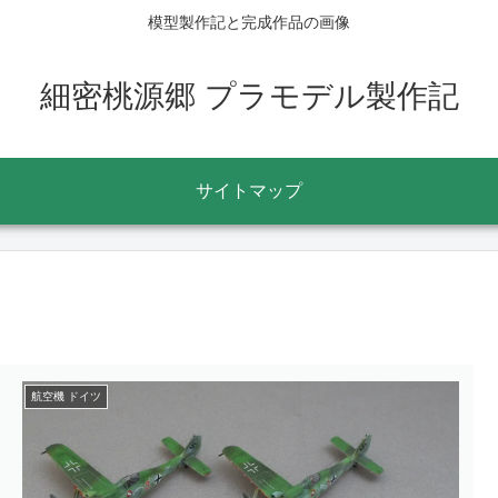
模型製作記と完成作品の画像
細密桃源郷 プラモデル製作記
サイトマップ
航空機 ドイツ