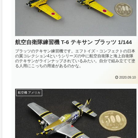
航空自衛隊練習機 T-6 テキサン プラッツ 1/144
プラッツのテキサン練習機です。エフトイズ・コンフェクトの日本
の翼コレクション4というシリーズの中に航空自衛隊と海上自衛隊
のテキサンがラインナップされているみたい。自分で組み立てて塗
る人用にこっちの用途があるのかな。
2020.09.10
航空機 アメリカ