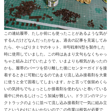
この連結履帯、たしか前にも使ったことがあるような気が
するんだけどなんだったかなぁ。過去の記事を見返してみ
たら、やっぱりタミヤのキット、III号戦車N型を製作した
時に使用していました。この時はあまり文句もなくちゃっ
ちゃと組み上げていたようで、いまよりも根気があったの
かも。履帯のパーツを切り離した後にセンターガイドを接
着するときに可動になるのであまり流し込み接着剤を大量
に使うと全て固着してしまいます。かと言って仮留めくら
いの気持ちでちょっとしか接着剤を使わないと巻いている
最中に外れるしけっこう加減が難しい。ドラゴンのマジッ
クトラックのように並べて流し込み接着剤で一気に組み立
てというわけにもいかないのでこの作業は根気が必要で