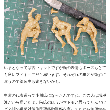
いまとなっては古いキットですが顔の表情もポーズもとて
も良いフィギュアだと思います。それぞれの軍装が微妙に
違うので塗装中も飽きないかも。
中道の代表選って小川氏になったんですね。この人は増税
派だから嫌いだよ。階氏のほうがマトモと思ってたんだけ
ど公明の選挙対策住民票移動疑惑を言ってたから創価学会