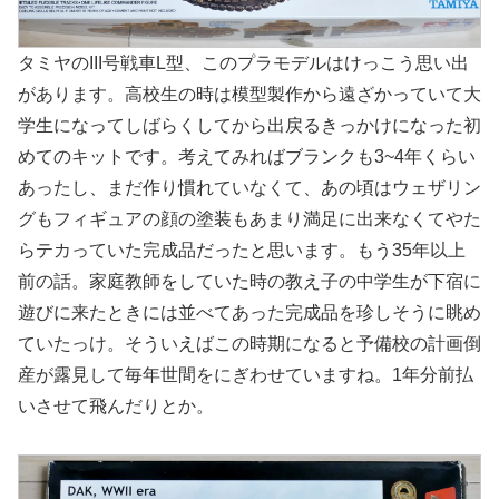
タミヤのIII号戦車L型、このプラモデルはけっこう思い出
があります。高校生の時は模型製作から遠ざかっていて大
学生になってしばらくしてから出戻るきっかけになった初
めてのキットです。考えてみればブランクも3~4年くらい
あったし、まだ作り慣れていなくて、あの頃はウェザリン
グもフィギュアの顔の塗装もあまり満足に出来なくてやた
らテカっていた完成品だったと思います。もう35年以上
前の話。家庭教師をしていた時の教え子の中学生が下宿に
遊びに来たときには並べてあった完成品を珍しそうに眺め
ていたっけ。そういえばこの時期になると予備校の計画倒
産が露見して毎年世間をにぎわせていますね。1年分前払
いさせて飛んだりとか。