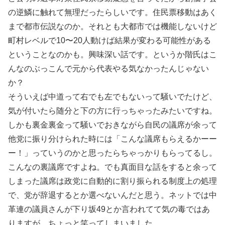
の逆鱗に触れて無理だったらしいです。住民票移動はあく
まで都市伝説なのか。それとも大都市では機能しないけど
町村レベルで10〜20人動けば結果が変わる可能性がある
ということなのかも。興味深い話です。というか階氏はこ
んなのぶっこんで元から代表やる気なかったんじゃない
か？
そういえば中道って右でも左でもないって騒いでたけど、
気が付いたら随分と下の方に行っちゃったみたいですね。
しかも裏金裏金って騒いでおきながら自民の議席が余って
他党に振り分けられた時には「こんな議席もらえるかーー
ー！」っていうのかと思ったらちゃっかりもらってるし。
こんなの裏議席ですよね。でも真面目な話をすると余って
しまった議席は政党に自動的に割り振られる制度上の処理
で、党が辞退するとか選べないんだと思う。ネットでは中
革連の議員さんが下り坂49とか言われてて気の毒ではあ
りますが、ちょっと笑ってしまいました。