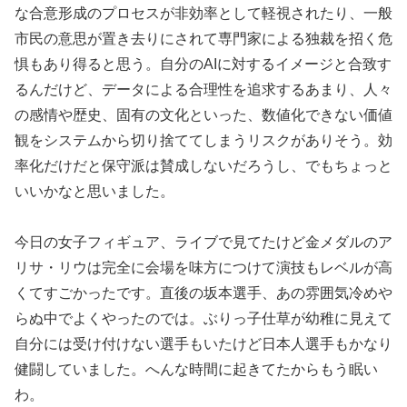
な合意形成のプロセスが非効率として軽視されたり、一般
市民の意思が置き去りにされて専門家による独裁を招く危
惧もあり得ると思う。自分のAIに対するイメージと合致す
るんだけど、データによる合理性を追求するあまり、人々
の感情や歴史、固有の文化といった、数値化できない価値
観をシステムから切り捨ててしまうリスクがありそう。効
率化だけだと保守派は賛成しないだろうし、でもちょっと
いいかなと思いました。
今日の女子フィギュア、ライブで見てたけど金メダルのア
リサ・リウは完全に会場を味方につけて演技もレベルが高
くてすごかったです。直後の坂本選手、あの雰囲気冷めや
らぬ中でよくやったのでは。ぶりっ子仕草が幼稚に見えて
自分には受け付けない選手もいたけど日本人選手もかなり
健闘していました。へんな時間に起きてたからもう眠い
わ。