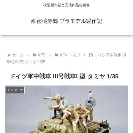
模型製作記と完成作品の画像
細密桃源郷 プラモデル製作記
ホーム
AFV
AFV ドイツ
ドイツ軍中戦車 III
号戦車L型 タミヤ 1/35
ドイツ軍中戦車 III号戦車L型 タミヤ 1/35
AFV ドイツ