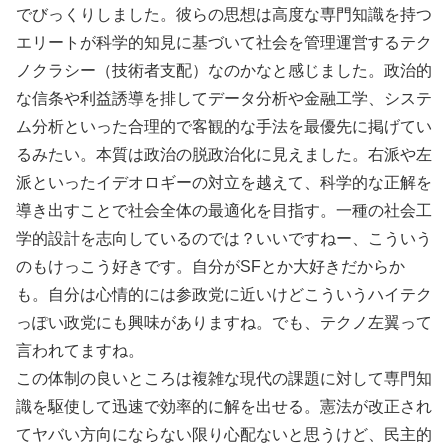
でびっくりしました。彼らの思想は高度な専門知識を持つ
エリートが科学的知見に基づいて社会を管理運営するテク
ノクラシー（技術者支配）なのかなと感じました。政治的
な信条や利益誘導を排してデータ分析や金融工学、システ
ム分析といった合理的で客観的な手法を最優先に掲げてい
るみたい。本質は政治の脱政治化に見えました。右派や左
派といったイデオロギーの対立を越えて、科学的な正解を
導き出すことで社会全体の最適化を目指す。一種の社会工
学的設計を志向しているのでは？いいですねー、こういう
のもけっこう好きです。自分がSFとか大好きだからか
も。自分は心情的には参政党に近いけどこういうハイテク
っぽい政党にも興味がありますね。でも、テクノ左翼って
言われてますね。
この体制の良いところは複雑な現代の課題に対して専門知
識を駆使して迅速で効率的に解を出せる。憲法が改正され
てヤバい方向にならない限り心配ないと思うけど、民主的