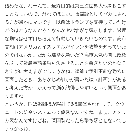
始めたな、なーんて。最終目的は第三次世界大戦を起こす
ことらしいので、外れてほしい。陰謀論としてバカにされ
る方が遥かにマシです。以前はトランプを支持していたけ
ど今はどうなんだろ？なんかヤバすぎな気がします。過度
な期待はせず自ら考えて行動していきたいものです。高市
首相はアメリカとイスラエルがイランを攻撃を知っていた
のではないか。だから選挙を急いだ？高市人気の間に政権
を取って緊急事態条項可決させることを急ぎたいのかな？
さすがに考えすぎでしょうかね。複雑で予測不能な恐怖に
直面したとき、あらかじめ誰かが書いた絵（計画）がある
と考えた方が、かえって脳が納得しやすいという側面があ
りますね。
というか、F-15戦闘機が誤射で3機撃墜されたって、クウ
ェートの防空システムって優秀なんですね。まぁ、アメリ
カ製なんですけどね。某国製だったら撃ち落とせないでし
ょうからね。