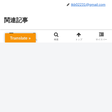
tkb02231@gmail.com
関連記事
子猫 マンチカン 猫カビ（真菌）
ねこ
Translate »
メニュー
ホーム
検索
トップ
サイドバー
の治療中
マンチカンの雄です。うちに来た頃は鼻
の頭、耳から首にかけて、四肢の先端と
お腹、けっこういろいろなところが猫カ
ビにやられていました。まったく厄介な
病気を持った子猫がきたもんだと思った
ものです。根気をもって治療中。
猫を飼い始めました・マンチカ
ねこ
ン・キャットタワー買ってみた
マンチカンは脚が短いのでジャンプ力は
たかが知れているだろうと思っていまし
たが、けっこう運動量が多くて高くジャ
ンプするのでキャットタワーを買ってみ
ました。組立中の写真など公開していま
す。
マンチカン 成猫 チャイ君の近況
ねこ
膝に乗る猫を作った 2020年12月
すっかり懐いて膝によく乗ってくる猫に