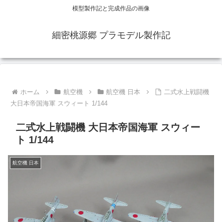
模型製作記と完成作品の画像
細密桃源郷 プラモデル製作記
ホーム
航空機
航空機 日本
二式水上戦闘機
大日本帝国海軍 スウィート 1/144
二式水上戦闘機 大日本帝国海軍 スウィー
ト 1/144
航空機 日本